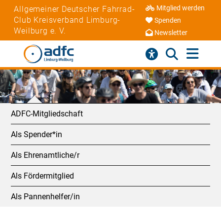
Mitglied werden
Allgemeiner Deutscher Fahrrad-
Club Kreisverband Limburg-
Spenden
Weilburg e. V.
Newsletter
ADFC-Mitgliedschaft
Als Spender*in
Als Ehrenamtliche/r
Als Fördermitglied
Als Pannenhelfer/in