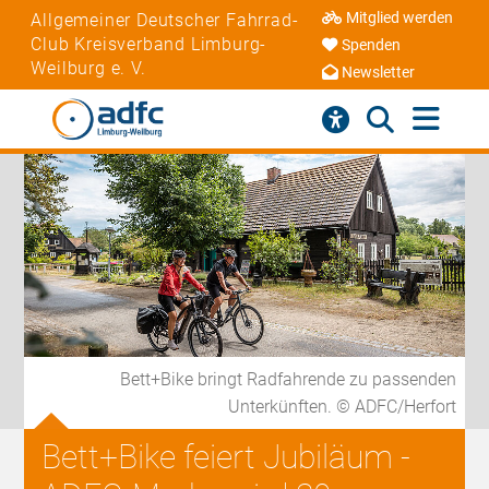
Mitglied werden
Allgemeiner Deutscher Fahrrad-
Club Kreisverband Limburg-
Spenden
Weilburg e. V.
Newsletter
Bett+Bike bringt Radfahrende zu passenden
Unterkünften. © ADFC/Herfort
Bett+Bike feiert Jubiläum -